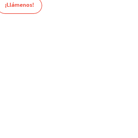
¡Llámenos!
-
-
-
Mapa del sitio
Cookies
Informacion juridica
Conditiones generales