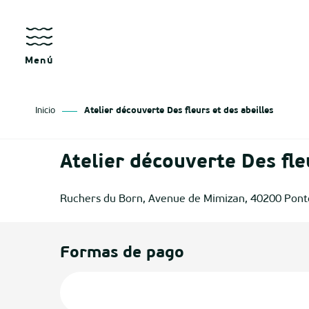
Aller
au
contenu
principal
Menú
Inicio
Atelier découverte Des fleurs et des abeilles
sgo
Atelier découverte Des fle
izan
Ruchers du Born, Avenue de Mimizan, 40200 Pont
ge
tenx
Formas de pago
ges