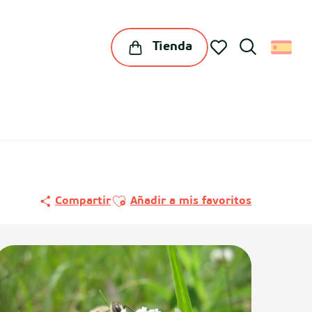
Tienda
Buscar
Voir les favoris
Ajouter aux favoris
Compartir
Añadir a mis favoritos