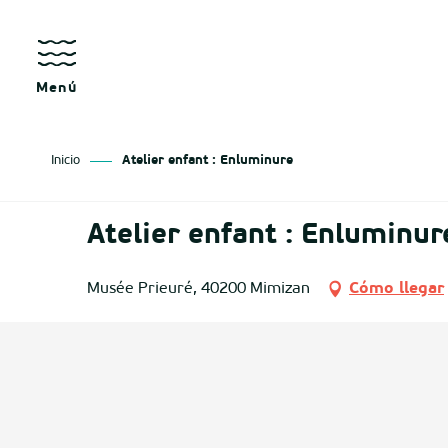
Aller
au
contenu
principal
Menú
Inicio
Atelier enfant : Enluminure
sgo
Atelier enfant : Enluminur
izan
Musée Prieuré, 40200 Mimizan
Cómo llegar
ge
tenx
ges