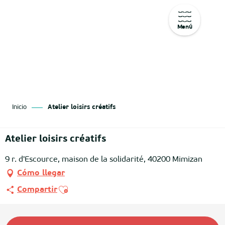
Menú
Aller
au
contenu
principal
Inicio
Atelier loisirs créatifs
Atelier loisirs créatifs
9 r. d'Escource, maison de la solidarité, 40200 Mimizan
Cómo llegar
Ajouter aux favoris
Compartir
Horarios y datos de contacto