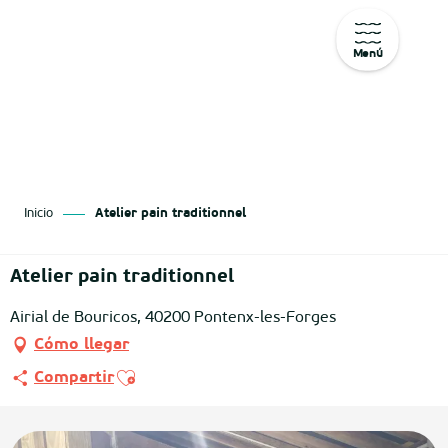
Menú
Aller
au
contenu
principal
Inicio
Atelier pain traditionnel
Atelier pain traditionnel
Airial de Bouricos, 40200 Pontenx-les-Forges
Cómo llegar
Ajouter aux favoris
Compartir