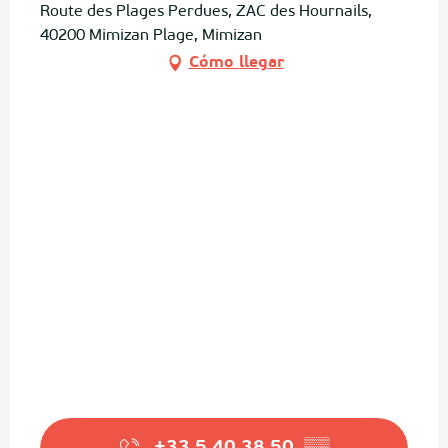
Route des Plages Perdues, ZAC des Hournails,
40200 Mimizan Plage, Mimizan
Cómo llegar
+33 5 40 38 50
▒▒