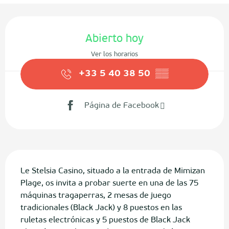
Horarios y datos de contacto
Abierto hoy
Ver los horarios
+33 5 40 38 50
▒▒
Página de Facebook
Descripción
Le Stelsia Casino, situado a la entrada de Mimizan 
Plage, os invita a probar suerte en una de las 75 
máquinas tragaperras, 2 mesas de juego 
tradicionales (Black Jack) y 8 puestos en las 
ruletas electrónicas y 5 puestos de Black Jack 