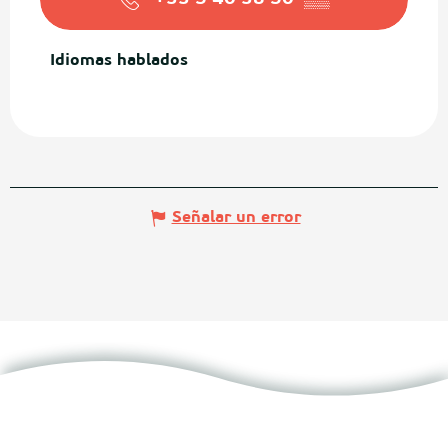
Idiomas hablados
Idiomas hablados
Señalar un error