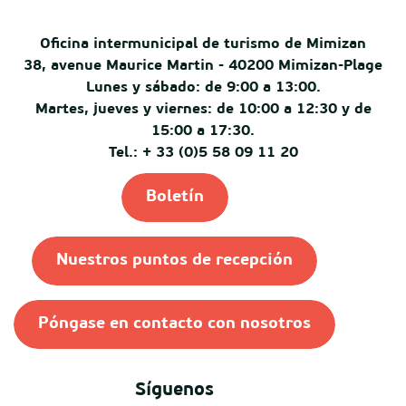
Oficina intermunicipal de turismo de Mimizan
38, avenue Maurice Martin - 40200 Mimizan-Plage
Lunes y sábado: de 9:00 a 13:00.
Martes, jueves y viernes: de 10:00 a 12:30 y de
15:00 a 17:30.
Tel.: + 33 (0)5 58 09 11 20
Boletín
Nuestros puntos de recepción
Póngase en contacto con nosotros
Síguenos