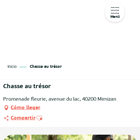
Menú
Aller
au
contenu
principal
Inicio
Chasse au trésor
Chasse au trésor
Promenade fleurie, avenue du lac, 40200 Mimizan
Cómo llegar
Ajouter aux favoris
Compartir