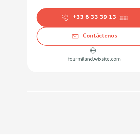
+33 6 33 39 13
▒▒
Contáctenos
fourmiland.wixsite.com