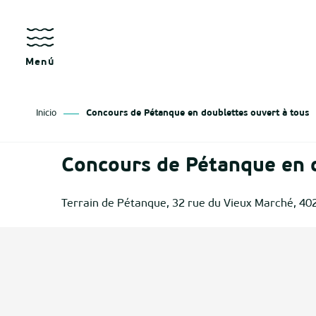
Aller
au
contenu
principal
Menú
Inicio
Concours de Pétanque en doublettes ouvert à tous
sgo
Concours de Pétanque en d
izan
Terrain de Pétanque, 32 rue du Vieux Marché, 40
ge
tenx
ges