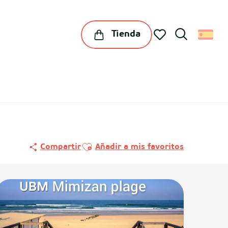
Tienda
Buscar
Voir les favoris
Ajouter aux favoris
Compartir
Añadir a mis favoritos