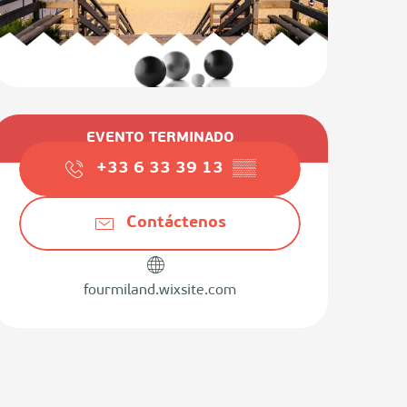
Horarios y datos de contact
EVENTO TERMINADO
+33 6 33 39 13
▒▒
Contáctenos
fourmiland.wixsite.com