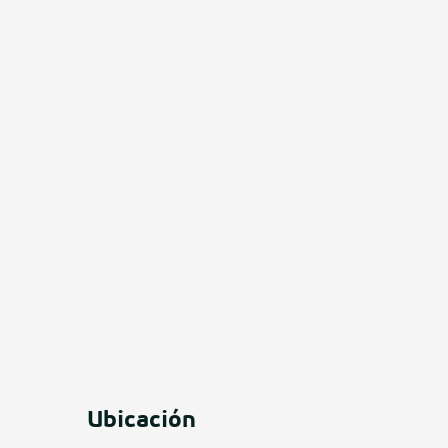
os
Ubicación