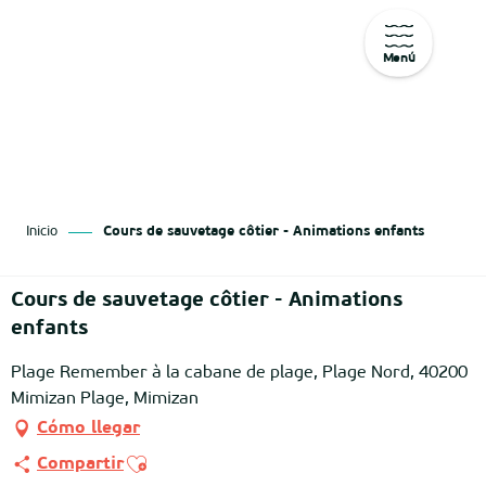
Menú
Aller
au
contenu
principal
Inicio
Cours de sauvetage côtier - Animations enfants
Cours de sauvetage côtier - Animations
enfants
Plage Remember à la cabane de plage, Plage Nord, 40200
Mimizan Plage, Mimizan
Cómo llegar
Ajouter aux favoris
Compartir