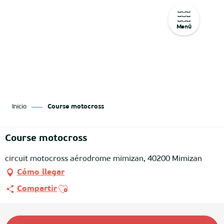
Menú
Aller
au
contenu
principal
Inicio
Course motocross
Course motocross
circuit motocross aérodrome mimizan, 40200 Mimizan
Cómo llegar
Ajouter aux favoris
Compartir
Horarios y datos de contacto