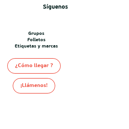
Síguenos
Grupos
Folletos
Etiquetas y marcas
¿Cómo llegar ?
¡Llámenos!
-
-
-
© Destination Mimizan 2026
Mapa del sitio
Cookies
-
Informacion juridica
Conditiones generales