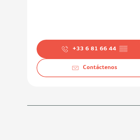
+33 6 81 66 44
▒▒
Contáctenos