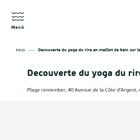
Aller
au
contenu
principal
Menú
Inicio
Decouverte du yoga du rire en maillot de bain sur l
sgo
Decouverte du yoga du rire
izan
Plage remember, 40 Avenue de la Côte d'Argent,
ge
tenx
ges