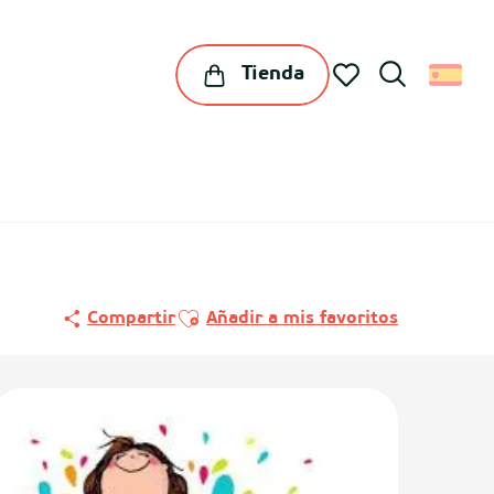
Tienda
Buscar
Voir les favoris
Ajouter aux favoris
Compartir
Añadir a mis favoritos