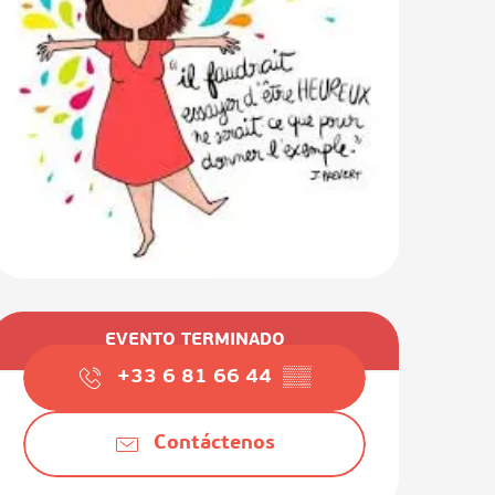
Horarios y datos de contact
EVENTO TERMINADO
+33 6 81 66 44
▒▒
Contáctenos