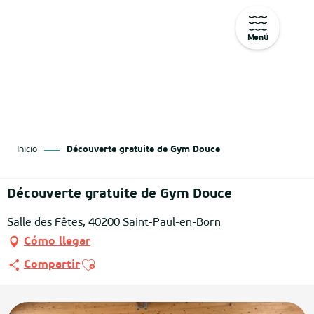
Menú
Aller
au
contenu
principal
Inicio
Découverte gratuite de Gym Douce
Découverte gratuite de Gym Douce
Salle des Fêtes, 40200 Saint-Paul-en-Born
Cómo llegar
Ajouter aux favoris
Compartir