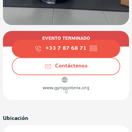
Horarios y datos de contacto
EVENTO TERMINADO
+33 7 87 68 71
▒▒
Contáctenos
www.gympontenx.org
Ubicación