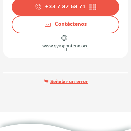
+33 7 87 68 71
▒▒
Contáctenos
www.gympontenx.org
Señalar un error