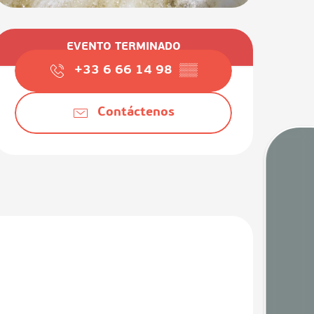
Horarios y datos de contact
EVENTO TERMINADO
+33 6 66 14 98
▒▒
Contáctenos
Mare
Camaras
Tiem