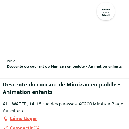
Menú
Aller
au
contenu
principal
Inicio
Descente du courant de Mimizan en paddle - Animation enfants
Descente du courant de Mimizan en paddle -
Animation enfants
ALL WATER, 14-16 rue des pinasses, 40200 Mimizan Plage,
Aureilhan
Cómo llegar
Ajouter aux favoris
Compartir