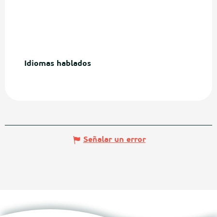
Idiomas hablados
Idiomas hablados
Señalar un error