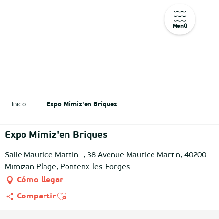
Menú
Aller
au
contenu
principal
Inicio
Expo Mimiz'en Briques
Expo Mimiz'en Briques
Salle Maurice Martin -, 38 Avenue Maurice Martin, 40200
Mimizan Plage, Pontenx-les-Forges
Cómo llegar
Ajouter aux favoris
Compartir