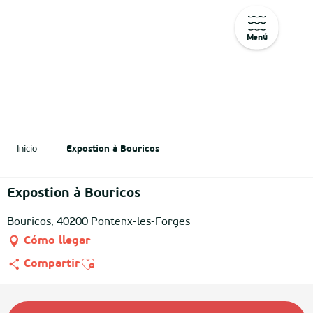
Menú
Aller
au
contenu
principal
Inicio
Expostion à Bouricos
Expostion à Bouricos
Bouricos, 40200 Pontenx-les-Forges
Cómo llegar
Ajouter aux favoris
Compartir
Horarios y datos de contacto