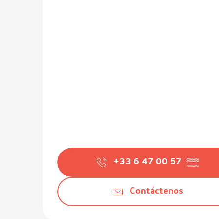
+33 6 47 00 57
▒▒
Contáctenos