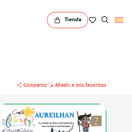
Tienda
Buscar
Voir les favoris
Ajouter aux favoris
Compartir
Añadir a mis favoritos