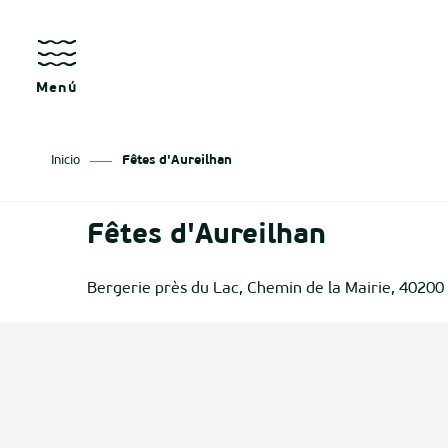
Aller
au
contenu
principal
Menú
Inicio
Fêtes d'Aureilhan
sgo
Fêtes d'Aureilhan
izan
Bergerie près du Lac, Chemin de la Mairie, 40200
ge
tenx
ges