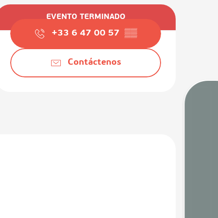
Horarios y datos de contact
EVENTO TERMINADO
+33 6 47 00 57
▒▒
Contáctenos
Mare
Camaras
Tiem