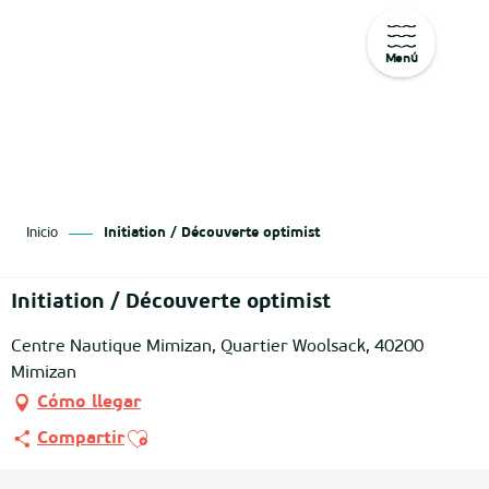
Menú
Aller
au
contenu
principal
Inicio
Initiation / Découverte optimist
Initiation / Découverte optimist
Centre Nautique Mimizan, Quartier Woolsack, 40200
Mimizan
Cómo llegar
Ajouter aux favoris
Compartir