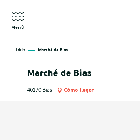
Aller
au
contenu
principal
Menú
Inicio
Marché de Bias
sgo
Marché de Bias
izan
40170 Bias
Cómo llegar
ge
tenx
ges