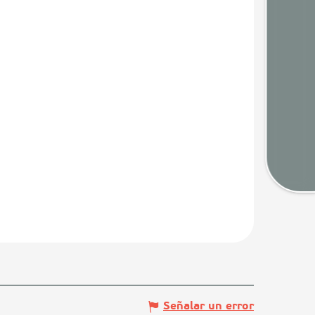
Camaras
Tiem
Map
Señalar un error