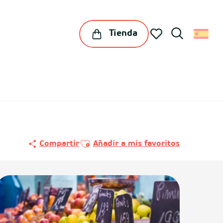
Tienda
Buscar
Voir les favoris
Ajouter aux favoris
Compartir
Añadir a mis favoritos