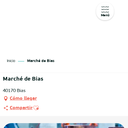
Menú
Aller
au
contenu
principal
Inicio
Marché de Bias
Marché de Bias
40170 Bias
Cómo llegar
Ajouter aux favoris
Compartir