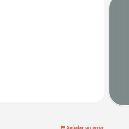
Mare
Camaras
Tiem
Map
Señalar un error