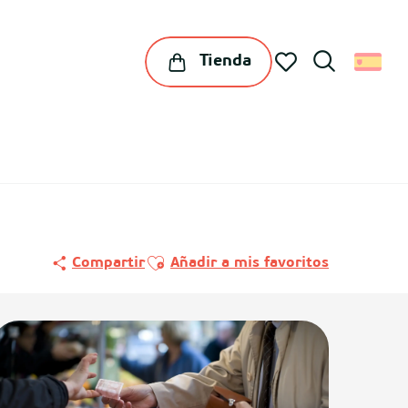
Tienda
Buscar
Voir les favoris
Ajouter aux favoris
Compartir
Añadir a mis favoritos