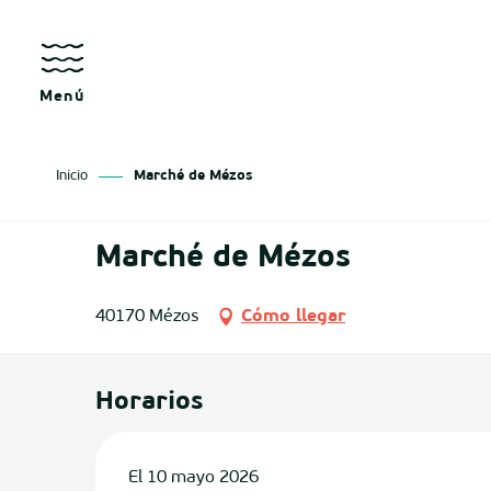
Aller
au
contenu
principal
Menú
Inicio
Marché de Mézos
sgo
Marché de Mézos
izan
40170 Mézos
Cómo llegar
ge
tenx
Horarios
ges
El 10 mayo 2026