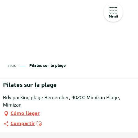
Menú
Aller
au
contenu
principal
Inicio
Pilates sur la plage
Pilates sur la plage
Rdv parking plage Remember, 40200 Mimizan Plage,
Mimizan
Cómo llegar
Ajouter aux favoris
Compartir