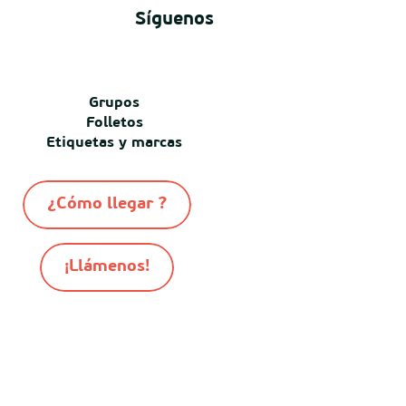
Síguenos
Grupos
Folletos
Etiquetas y marcas
¿Cómo llegar ?
¡Llámenos!
-
-
-
© Destination Mimizan 2026
Mapa del sitio
Cookies
-
Informacion juridica
Conditiones generales