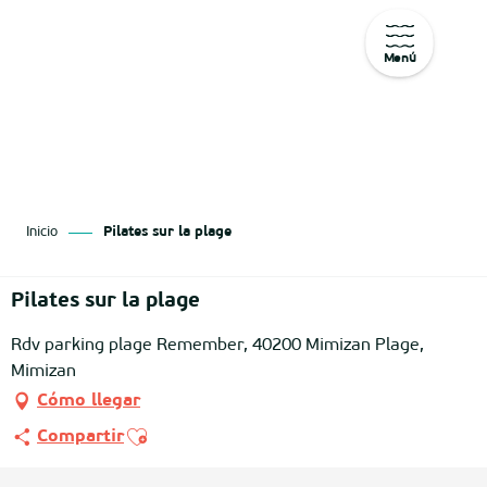
Menú
Aller
au
contenu
principal
Inicio
Pilates sur la plage
Pilates sur la plage
Rdv parking plage Remember, 40200 Mimizan Plage,
Mimizan
Cómo llegar
Ajouter aux favoris
Compartir