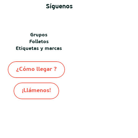
Síguenos
Grupos
Folletos
Etiquetas y marcas
¿Cómo llegar ?
¡Llámenos!
-
-
-
© Destination Mimizan 2026
Mapa del sitio
Cookies
-
Informacion juridica
Conditiones generales