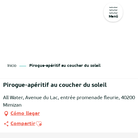
Menú
Aller
au
contenu
principal
Inicio
Pirogue-apéritif au coucher du soleil
Pirogue-apéritif au coucher du soleil
All Water, Avenue du Lac, entrée promenade fleurie, 40200
Mimizan
Cómo llegar
Ajouter aux favoris
Compartir