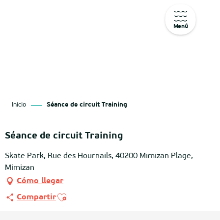
Menú
Aller
au
contenu
principal
Inicio
Séance de circuit Training
Séance de circuit Training
Skate Park, Rue des Hournails, 40200 Mimizan Plage,
Mimizan
Cómo llegar
Ajouter aux favoris
Compartir