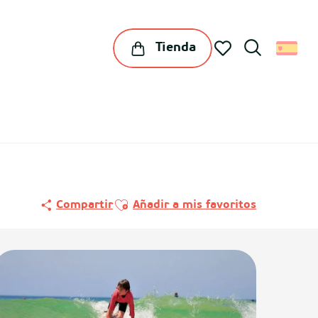
Tienda
Buscar
Voir les favoris
Ajouter aux favoris
Compartir
Añadir a mis favoritos