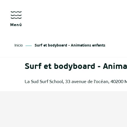
Aller
au
contenu
principal
Menú
Inicio
Surf et bodyboard - Animations enfants
sgo
Surf et bodyboard - Anima
izan
La Sud Surf School, 33 avenue de l'océan, 40200 
ge
tenx
ges