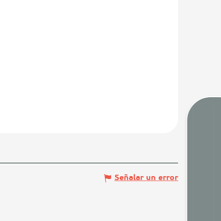
Mare
Señalar un error
Camaras