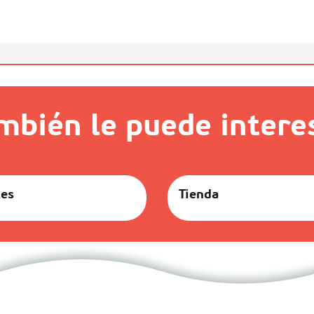
mbién le puede intere
tes
Tienda