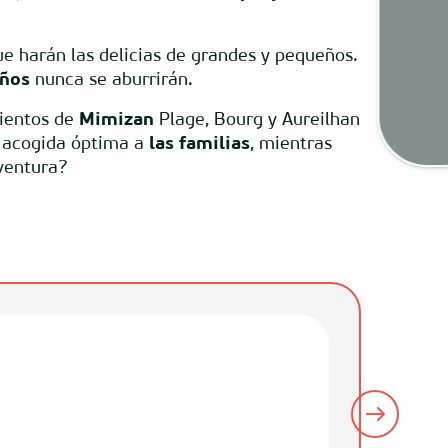
Tiem
e harán las delicias de grandes y pequeños.
iños
nunca se aburrirán.
mientos de
Mimizan
Plage, Bourg y Aureilhan
Map
 acogida óptima a
las familias
, mientras
aventura?
Camping La 
Mimizan