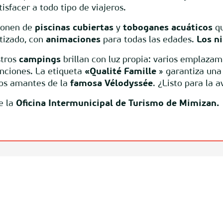
sfacer a todo tipo de viajeros.
sponen de
piscinas cubiertas
y
toboganes acuáticos
qu
tizado, con
animaciones
para todas las edades.
Los n
stros
campings
brillan con luz propia: varios emplaza
inciones. La etiqueta
«Qualité Famille
» garantiza una
los amantes de la
famosa Vélodyssée
. ¿Listo para la 
e la
Oficina Intermunicipal de Turismo de Mimizan.