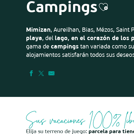
Campings
Ajoute
Mimizan
, Aureilhan, Bias, Mézos, Saint
playa
, del
lago, en el corazón de los
gama de
campings
tan variada como su
alojamientos satisfarán todos sus deseos
Sus vacaciones 100% lib
Elija su terreno de juego:
parcela para tien