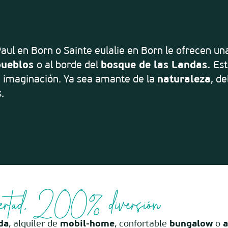
r aux favoris
 Paul en Born o Sainte eulalie en Born le ofrecen 
 pueblos
o al borde del
bosque de las Landas.
Est
 imaginación. Ya sea amante de la
naturaleza
, d
.
ertad, 200% diversión
da
, alquiler de
mobil-home
, confortable
bungalow
o
a