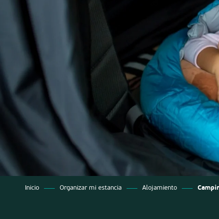
os
Inicio
Organizar mi estancia
Alojamiento
Campi