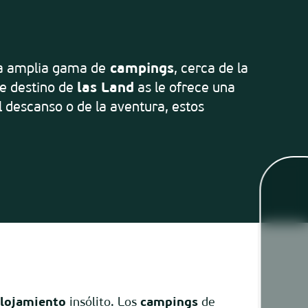
una amplia gama de
campings
, cerca de la
e destino de
las Land
as le ofrece una
el descanso o de la aventura, estos
Mare
Camaras
lojamiento
insólito. Los
campings
de