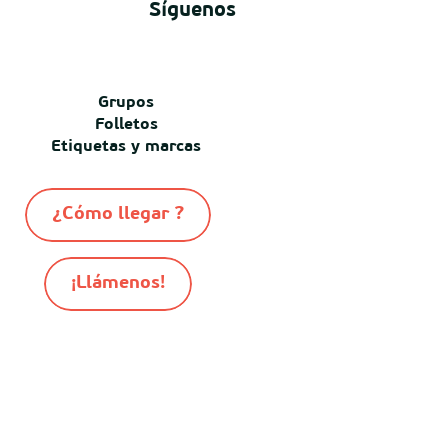
Síguenos
Grupos
Folletos
Etiquetas y marcas
¿Cómo llegar ?
¡Llámenos!
-
-
-
© Destination Mimizan 2026
Mapa del sitio
Cookies
-
Informacion juridica
Conditiones generales