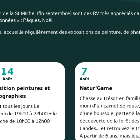
ion de la St Michel (fin septembre) sont des RV très appréciés ca
lonnées » : Pâques, Noël
ge, accueille régulièrement des expositions de peinture, de pho
14
7
Août
Août
ition peintures et
Natur'Game
ographies
Chasse au trésor en famille
muni d’un carnet de route
 tous les jours Le
d’une boussole, partez à la
edi de 19h00 à 22h00 + le
découverte de la forêt des
che de 10h00 à 12h00
Landes… et retrouvez le tr
A partir de 6 ans, mais les..