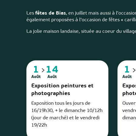
Les
fêtes de Bias
, en juillet mais aussi à l’occas
également proposées à l’occasion de fêtes « caril
La jolie maison landaise, située au coeur du villa
1
14
1
Août
Août
Août
Exposition peintures et
Expos
photographies
phot
Exposition tous les jours de
Ouvert
16/19h30, + le dimanche 10/12h
vendr
(jour de marché) et le vendredi
diman
19/22h