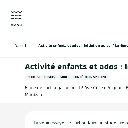
Aller
au
contenu
principal
Menu
Accueil
Activité enfants et ados : Initiation au surf La Gar
Activité enfants et ados : 
SPORTS ET LOISIRS
SURF
COMPÉTITION SPORTIVE
Ecole de surf la garluche, 12 Ave Côte d'Argent -
Mimizan
Description
Tu veux essayer le surf ou faire un stage , rejo