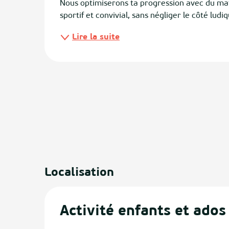
Nous optimiserons ta progression avec du maté
sportif et convivial, sans négliger le côté ludi
ias
Lire la suite
izan
ge
tenx
ges
Localisation
Activité enfants et ados 