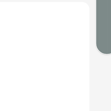
Webca
Mété
Cart