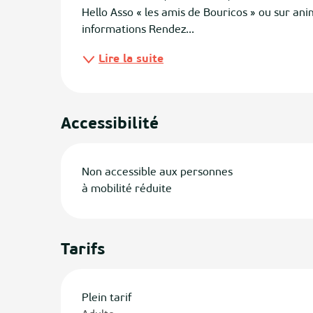
Hello Asso « les amis de Bouricos » ou sur a
informations Rendez...
ias
Lire la suite
izan
ge
Accessibilité
tenx
ges
Non accessible aux personnes
à mobilité réduite
Tarifs
Plein tarif