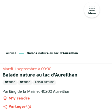
Menu
Aller
au
contenu
principal
Accueil
Balade nature au lac d'Aureilhan
Mardi 1 septembre à 09:30
Balade nature au lac d'Aureilhan
NATURE
NATURE
LOISIR NATURE
Parking de la Mairie, 40200 Aureilhan
M'y rendre
Ajouter aux favoris
Partager