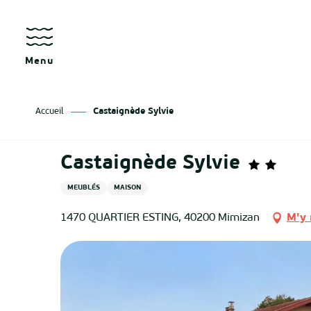
Aller
au
contenu
principal
Menu
Accueil
Castaignède Sylvie
Castaignède Sylvie
MEUBLÉS
MAISON
1470 QUARTIER ESTING, 40200 Mimizan
M'y 