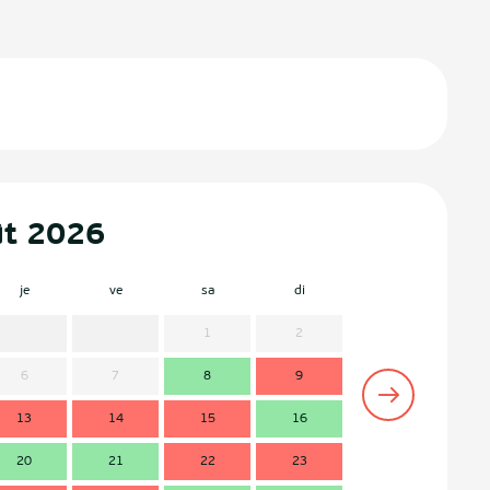
ût 2026
je
ve
sa
di
lu
m
1
2
6
7
8
9
7
13
14
15
16
14
1
20
21
22
23
21
2