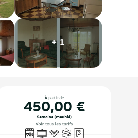
+ 1
Ouverture et coordonnées
À partir de
450,00 €
Semaine (meublé)
Voir tous les tarifs
Lave vaisselle
Télévision
WiFi
Animaux acceptés
Parking