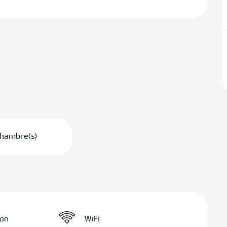
hambre(s)
ion
WiFi