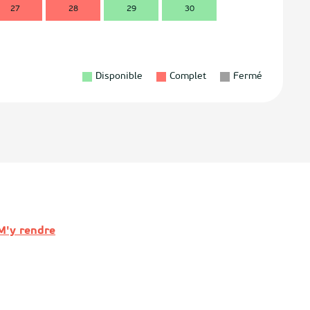
27
28
29
30
28
2
Disponible
Complet
Fermé
M'y rendre