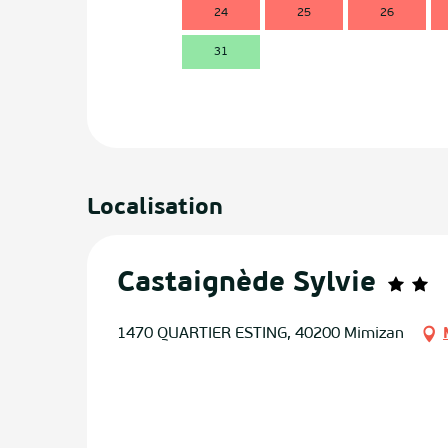
24
25
26
31
Localisation
Castaignède Sylvie
1470 QUARTIER ESTING, 40200 Mimizan