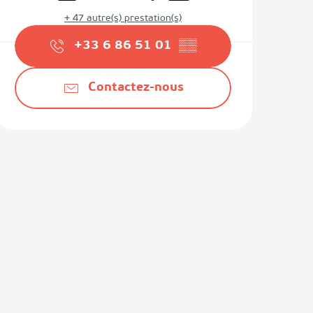
+ 47 autre(s) prestation(s)
+33 6 86 51 01
▒▒
Contactez-nous