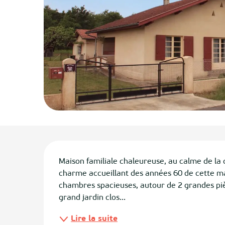
ias
izan
ge
tenx
ges
Description
Maison familiale chaleureuse, au calme de la 
charme accueillant des années 60 de cette mais
chambres spacieuses, autour de 2 grandes piè
grand jardin clos...
Lire la suite