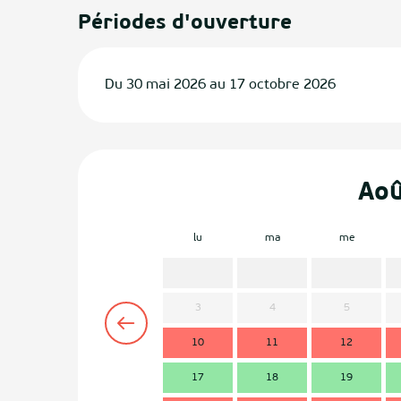
Périodes d'ouverture
Du 30 mai 2026 au 17 octobre 2026
Ao
lu
ma
me
3
4
5
10
11
12
17
18
19