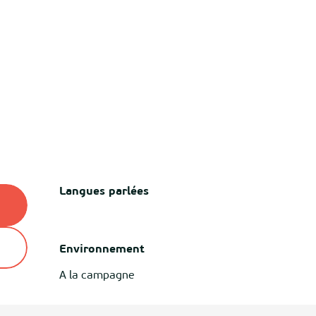
Langues parlées
Langues parlées
Environnement
Environnement
A la campagne