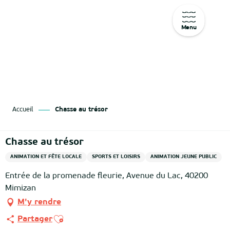
Menu
Aller
au
contenu
principal
Accueil
Chasse au trésor
Chasse au trésor
ANIMATION ET FÊTE LOCALE
SPORTS ET LOISIRS
ANIMATION JEUNE PUBLIC
Entrée de la promenade fleurie, Avenue du Lac, 40200
Mimizan
M'y rendre
Ajouter aux favoris
Partager