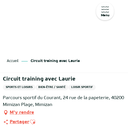
Menu
Aller
au
contenu
principal
Accueil
Circuit training avec Laurie
Circuit training avec Laurie
SPORTS ET LOISIRS
BIEN-ÊTRE / SANTÉ
LOISIR SPORTIF
Parcours sportif du Courant, 24 rue de la papeterie, 40200
Mimizan Plage, Mimizan
M'y rendre
Ajouter aux favoris
Partager