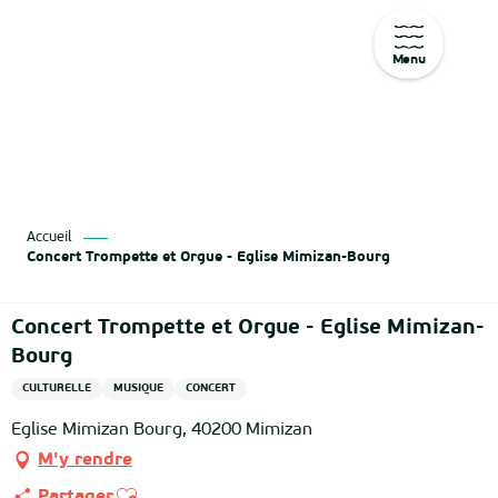
Menu
Aller
au
contenu
principal
Accueil
Concert Trompette et Orgue - Eglise Mimizan-Bourg
Concert Trompette et Orgue - Eglise Mimizan-
Bourg
CULTURELLE
MUSIQUE
CONCERT
Eglise Mimizan Bourg, 40200 Mimizan
M'y rendre
Ajouter aux favoris
Partager