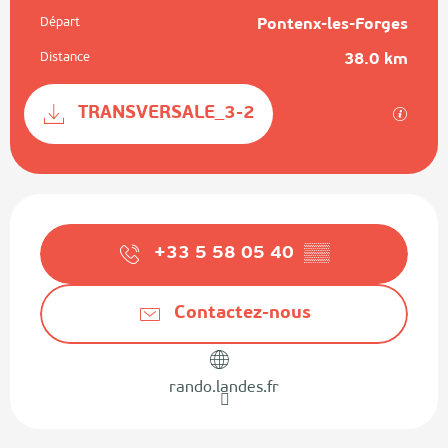
Départ
Pontenx-les-Forges
Informations pratiques
Distance
38.0 km
Documentation
TRANSVERSALE_3-2
SECTI
Ouverture et coordonnées
+33 5 58 05 40
▒▒
Contactez-nous
rando.landes.fr