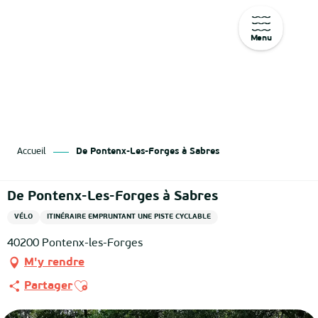
Menu
Aller
au
contenu
principal
Accueil
De Pontenx-Les-Forges à Sabres
De Pontenx-Les-Forges à Sabres
VÉLO
ITINÉRAIRE EMPRUNTANT UNE PISTE CYCLABLE
40200 Pontenx-les-Forges
M'y rendre
Ajouter aux favoris
Partager