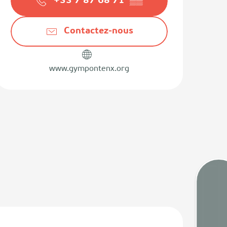
+33 7 87 68 71
▒▒
Contactez-nous
www.gympontenx.org
Marée