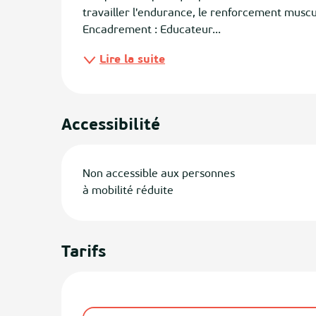
travailler l'endurance, le renforcement muscula
Encadrement : Educateur...
ias
Lire la suite
izan
ge
Accessibilité
tenx
ges
Non accessible aux personnes
à mobilité réduite
Tarifs