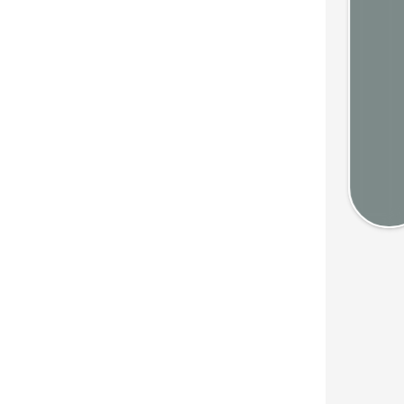
Webca
Mété
Cart