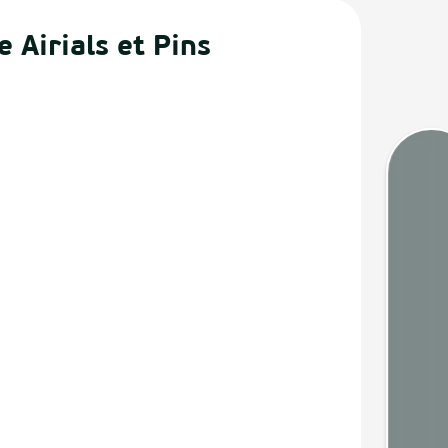
Airials et Pins
Marée
Webca
Mété