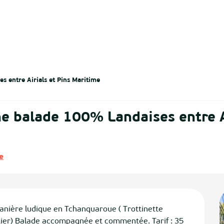
 entre Airials et Pins Maritime
e balade 100% Landaises entre A
e
anière ludique en Tchanquaroue ( Trottinette 
tier) Balade accompagnée et commentée. Tarif : 35 