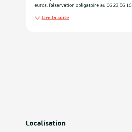
euros. Réservation obligatoire au 06 23 56 16
ias
Lire la suite
izan
ge
tenx
ges
Localisation