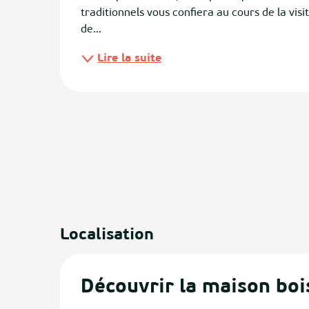
traditionnels vous confiera au cours de la visi
de...
ias
Lire la suite
izan
ge
tenx
ges
Localisation
Découvrir la maison boi