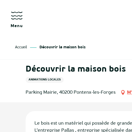
Aller
au
contenu
principal
Menu
Accueil
Découvrir la maison bois
Découvrir la maison bois
ANIMATIONS LOCALES
Parking Mairie, 40200 Pontenx-les-Forges
M'
Description
Le bois est un matériel qui possède de grandes 
L’entreprise Pallas , entreprise spécialisée da