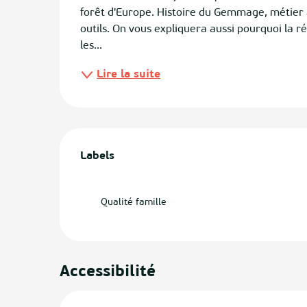
forêt d'Europe. Histoire du Gemmage, métier a
outils. On vous expliquera aussi pourquoi la ré
ias
les...
izan
Lire la suite
ge
tenx
Offres de prestations
ges
Labels
Labels
Qualité famille
Accessibilité