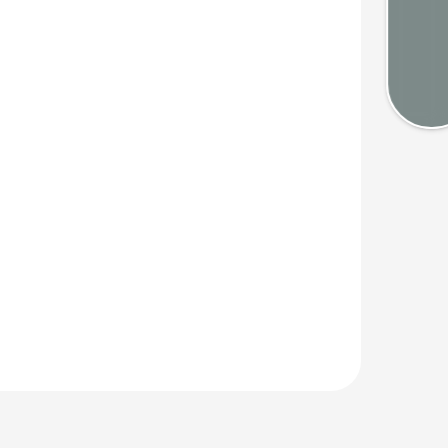
Mété
Cart