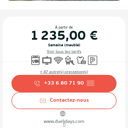
Ouverture et coordonnées
À partir de
1 235,00 €
Semaine (meublé)
Voir tous les tarifs
Lave vaisselle
Télévision
WiFi
Jeux pour enfants / Espace jeu
Draps et linge
Parking
+ 47 autre(s) prestation(s)
+33 6 80 71 90
▒▒
Contactez-nous
www.duelidays.com