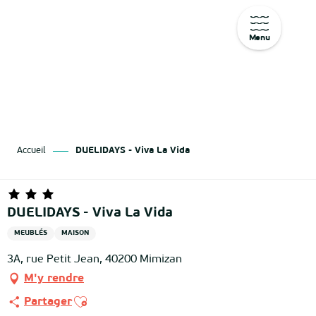
Menu
Aller
au
contenu
principal
Accueil
DUELIDAYS - Viva La Vida
DUELIDAYS - Viva La Vida
MEUBLÉS
MAISON
3A, rue Petit Jean, 40200 Mimizan
M'y rendre
Ajouter aux favoris
Partager