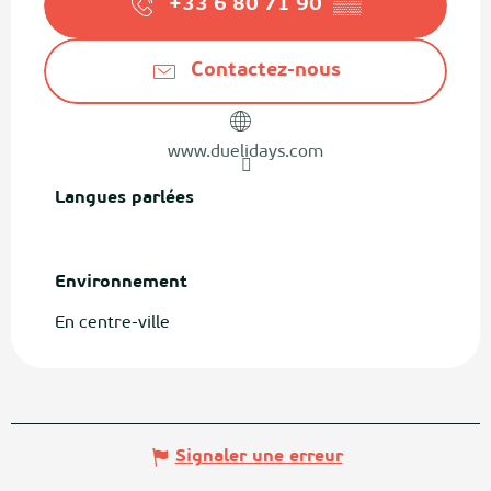
+33 6 80 71 90
▒▒
Contactez-nous
www.duelidays.com
Langues parlées
Langues parlées
Environnement
Environnement
En centre-ville
Signaler une erreur