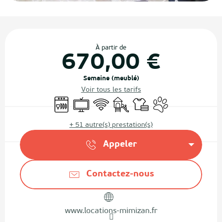
Ouverture et coordonnées
À partir de
670,00 €
Semaine (meublé)
Voir tous les tarifs
Lave vaisselle
Télévision
WiFi
Jeux pour enfants / Espace jeu
Draps et linge
Animaux acceptés
+ 51 autre(s) prestation(s)
Appeler
Contactez-nous
www.locations-mimizan.fr