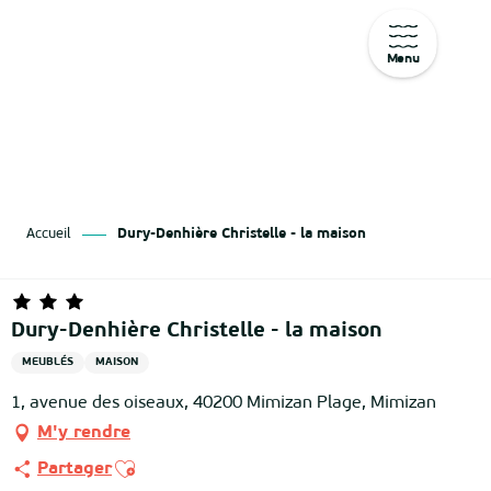
Menu
Aller
au
contenu
principal
Accueil
Dury-Denhière Christelle - la maison
Dury-Denhière Christelle - la maison
MEUBLÉS
MAISON
1, avenue des oiseaux, 40200 Mimizan Plage, Mimizan
M'y rendre
Ajouter aux favoris
Partager