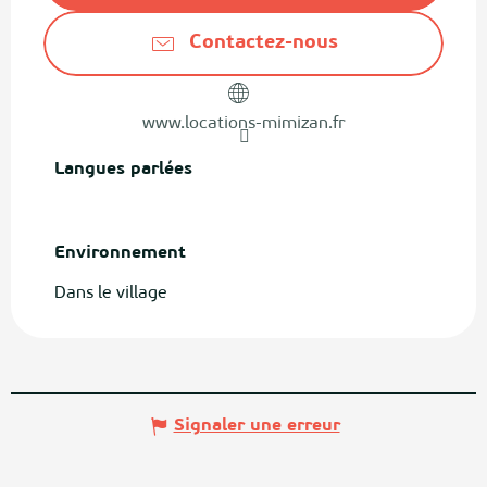
Contactez-nous
www.locations-mimizan.fr
Langues parlées
Langues parlées
Environnement
Environnement
Dans le village
Signaler une erreur