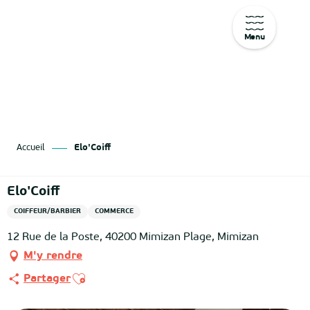
Menu
Aller
au
contenu
principal
Accueil
Elo'Coiff
Elo'Coiff
COIFFEUR/BARBIER
COMMERCE
12 Rue de la Poste, 40200 Mimizan Plage, Mimizan
M'y rendre
Ajouter aux favoris
Partager