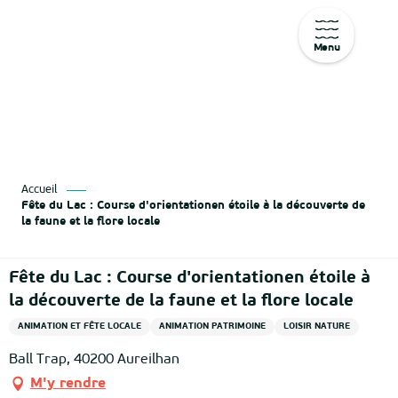
Menu
Aller
au
contenu
principal
Accueil
Fête du Lac : Course d'orientationen étoile à la découverte de
la faune et la flore locale
Fête du Lac : Course d'orientationen étoile à
la découverte de la faune et la flore locale
ANIMATION ET FÊTE LOCALE
ANIMATION PATRIMOINE
LOISIR NATURE
Ball Trap, 40200 Aureilhan
M'y rendre