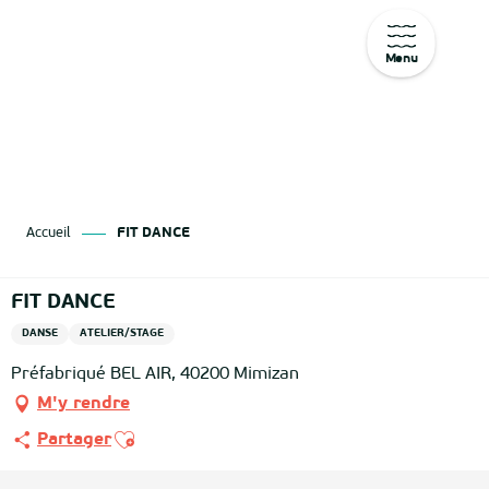
Menu
Aller
au
contenu
principal
Accueil
FIT DANCE
FIT DANCE
DANSE
ATELIER/STAGE
Préfabriqué BEL AIR, 40200 Mimizan
M'y rendre
Ajouter aux favoris
Partager