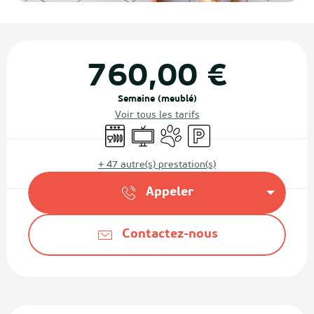
Ouverture et coordonnées
760,00 €
Semaine (meublé)
Voir tous les tarifs
Lave vaisselle
Télévision
Animaux acceptés
Parking
+ 47 autre(s) prestation(s)
Appeler
Contactez-nous