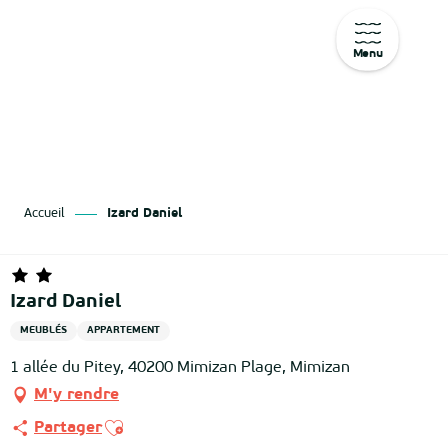
Menu
Aller
au
contenu
principal
Accueil
Izard Daniel
Izard Daniel
MEUBLÉS
APPARTEMENT
1 allée du Pitey, 40200 Mimizan Plage, Mimizan
M'y rendre
Ajouter aux favoris
Partager