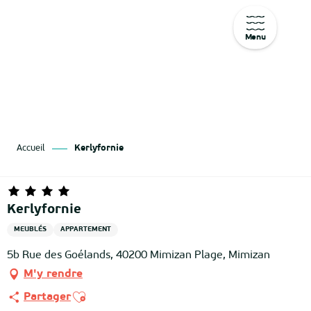
Menu
Aller
au
contenu
principal
Accueil
Kerlyfornie
Kerlyfornie
MEUBLÉS
APPARTEMENT
5b Rue des Goélands, 40200 Mimizan Plage, Mimizan
M'y rendre
Ajouter aux favoris
Partager