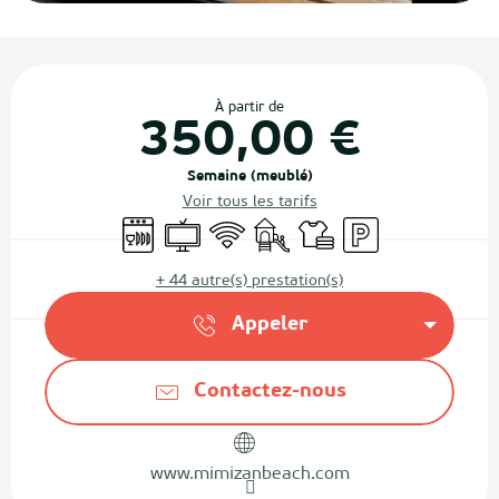
Ouverture et coordonnées
À partir de
350,00 €
Semaine (meublé)
Voir tous les tarifs
Lave vaisselle
Télévision
WiFi
Jeux pour enfants / Espace jeu
Draps et linge
Parking
+ 44 autre(s) prestation(s)
Appeler
Contactez-nous
www.mimizanbeach.com