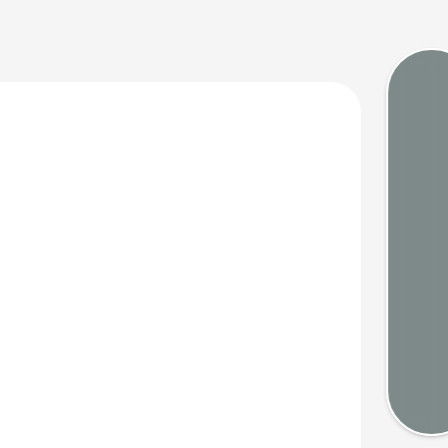
Marée
Webca
Mété
Cart