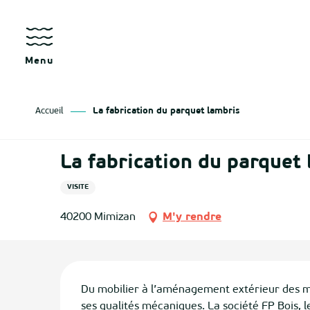
Aller
au
contenu
principal
Menu
Accueil
La fabrication du parquet lambris
La fabrication du parquet
VISITE
40200 Mimizan
M'y rendre
Description
Du mobilier à l’aménagement extérieur des ma
ses qualités mécaniques. La société FP Bois, 