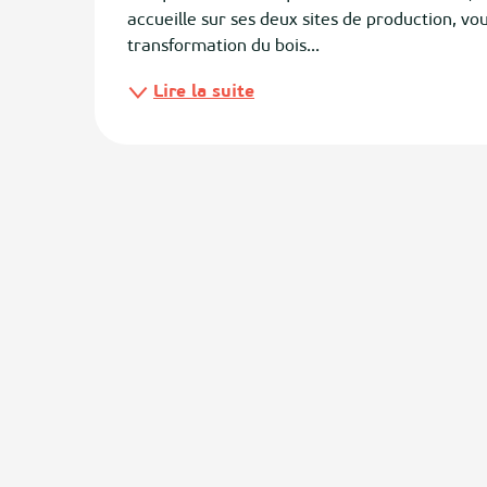
accueille sur ses deux sites de production, vo
transformation du bois...
ias
Lire la suite
izan
ge
tenx
ges