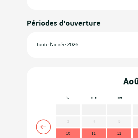
Périodes d'ouverture
Toute l'année 2026
Ao
lu
ma
me
3
4
5
10
11
12