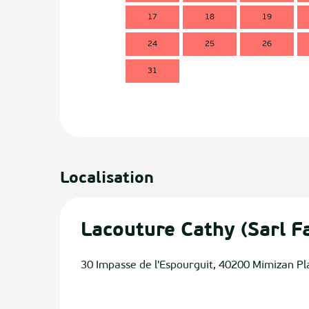
17
18
19
24
25
26
31
Localisation
Lacouture Cathy (Sarl F
30 Impasse de l'Espourguit, 40200 Mimizan P