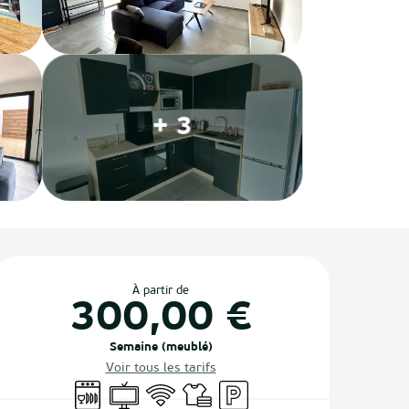
+ 3
Ouverture et coordonnées
À partir de
300,00 €
Semaine (meublé)
Voir tous les tarifs
Lave vaisselle
Télévision
WiFi
Draps et linge
Parking