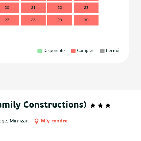
20
21
22
23
21
2
27
28
29
30
28
2
Disponible
Complet
Fermé
amily Constructions)
lage, Mimizan
M'y rendre