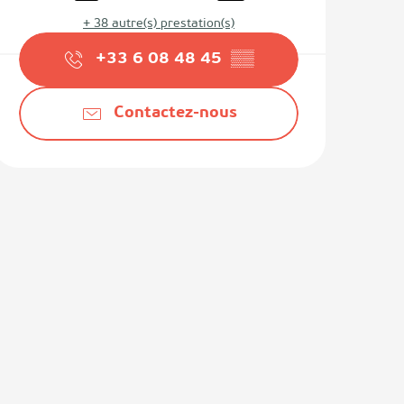
+ 38 autre(s) prestation(s)
+33 6 08 48 45
▒▒
Contactez-nous