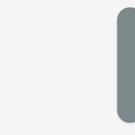
Marée
Webca
Septembre 2026
Mété
a
me
je
ve
sa
di
1
2
3
4
5
6
Cart
8
9
10
11
12
13
5
16
17
18
19
20