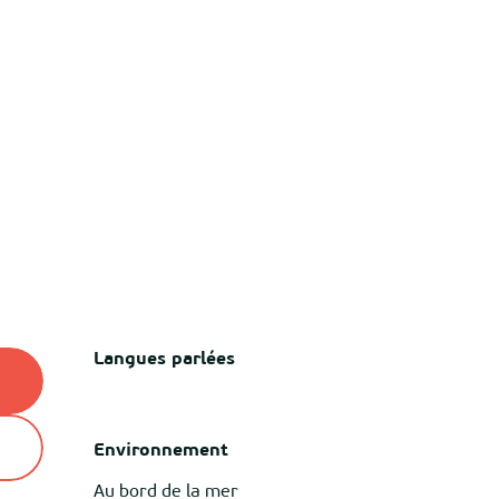
Langues parlées
Langues parlées
Environnement
Environnement
Au bord de la mer