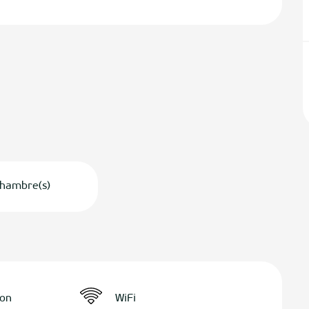
hambre(s)
ion
WiFi