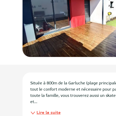
ias
izan
ge
tenx
ges
Description
Située à 800m de la Garluche (plage principal
tout le confort moderne et nécessaire pour pa
toute la famille, vous trouverez aussi un skate
et...
Lire la suite