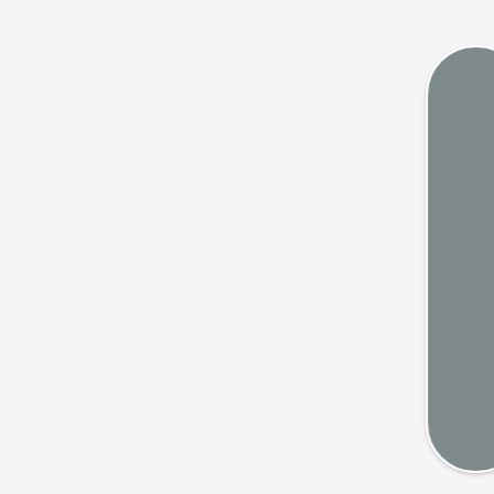
Marée
Webca
Mété
Cart