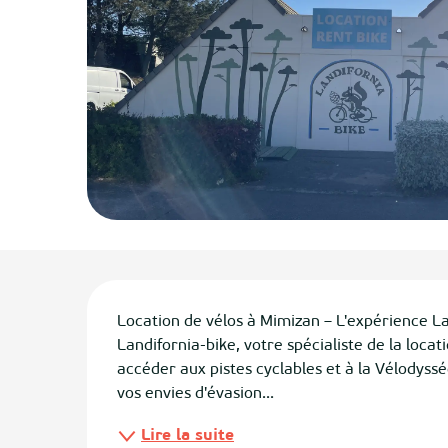
ias
izan
ge
tenx
ges
Description
Location de vélos à Mimizan – L'expérience La
Landifornia-bike, votre spécialiste de la loca
accéder aux pistes cyclables et à la Vélodyssé
vos envies d'évasion...
Lire la suite