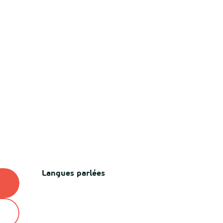
Langues parlées
Langues parlées