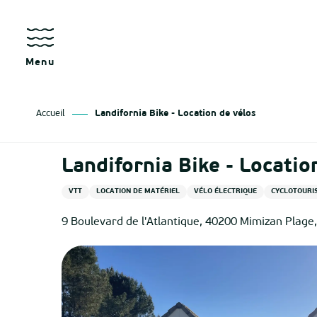
Aller
au
contenu
principal
Menu
Accueil
Landifornia Bike - Location de vélos
Landifornia Bike - Locatio
VTT
LOCATION DE MATÉRIEL
VÉLO ÉLECTRIQUE
CYCLOTOURI
9 Boulevard de l'Atlantique, 40200 Mimizan Plage