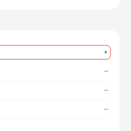
—
—
—